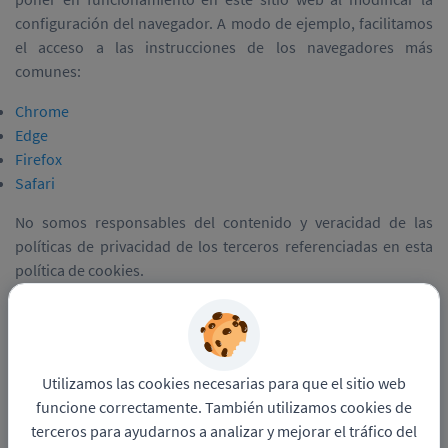
configuración del navegador. A modo de ejemplo, facilitamos
el acceso a las instrucciones de los navegadores más
comunes:
Chrome
Edge
Firefox
Safari
No somos responsables del contenido y veracidad de las
políticas de privacidad de los terceros referenciadas en esta
política de cookies.
¿Cuándo se actualiza esta política de cookies?
Podemos modificar esta Política de Cookies para cumplir con
las obligaciones legales, reglamentarias y/o administrativas
que nos apliquen o cuando consideremos que ha habido un
Utilizamos las cookies necesarias para que el sitio web
cambio que consideremos oportuno. Publicaremos la nueva
funcione correctamente. También utilizamos cookies de
política de cookies en este sitio web, por lo que te pedimos
terceros para ayudarnos a analizar y mejorar el tráfico del