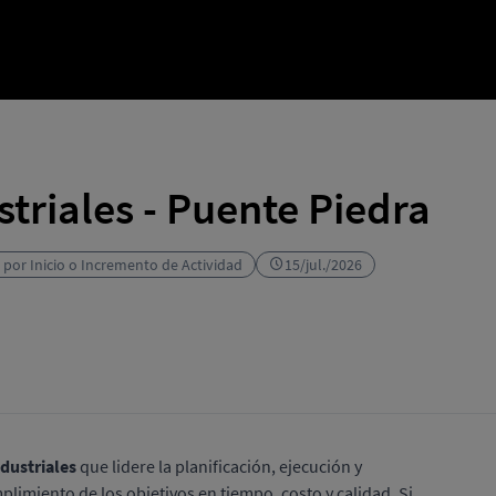
triales - Puente Piedra
 por Inicio o Incremento de Actividad
15/jul./2026
dustriales
que lidere la planificación, ejecución y
limiento de los objetivos en tiempo, costo y calidad. Si