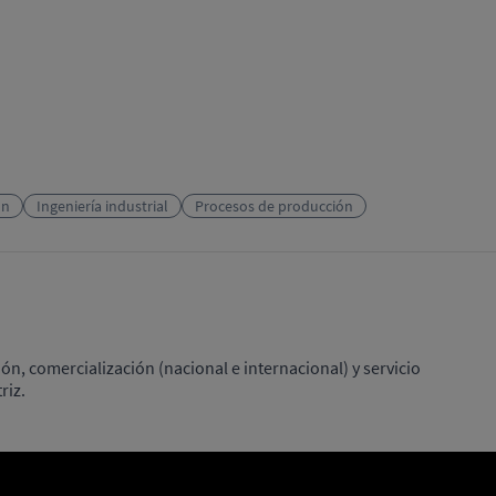
ón
Ingeniería industrial
Procesos de producción
n, comercialización (nacional e internacional) y servicio
riz.